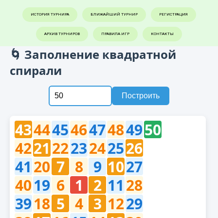
ИСТОРИЯ ТУРНИРА
БЛИЖАЙШИЙ ТУРНИР
РЕГИСТРАЦИЯ
АРХИВ ТУРНИРОВ
ПРАВИЛА ИГР
КОНТАКТЫ
🌀 Заполнение квадратной
спирали
Построить
43
44
45
46
47
48
49
50
42
21
22
23
24
25
26
41
20
7
8
9
10
27
40
19
6
1
2
11
28
39
18
5
4
3
12
29