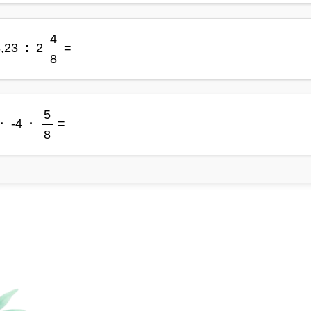
4
,23
:
2
=
8
5
·
-4
·
=
8